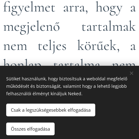
figyelmet arra, hogy a
megjelenő tartalmak
nem teljes körűek, a
honlap tartalma nem
frissül naponta.
Sütiket használunk, hogy biztosítsuk a weboldal megfelelő
működését és biztonságát, valamint hogy a lehető legjobb
felhasználói élményt kínáljuk Neked.
Csak a legszükségesebbek elfogadása
© 2022 Minden jog fenntartva
Összes elfogadása
Sütik