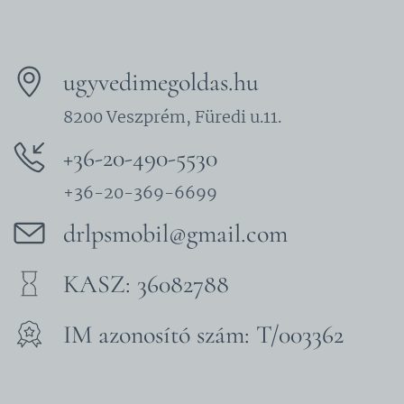
ugyvedimegoldas.hu
8200 Veszprém, Füredi u.11.
+36-20-490-5530
+36-20-369-6699
drlpsmobil@gmail.com
KASZ: 36082788
IM azonosító szám: T/003362