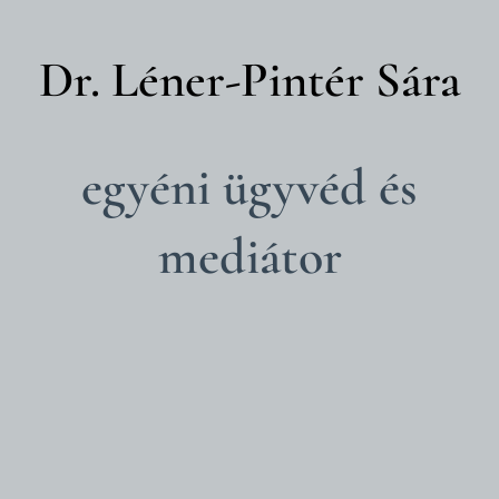
D
r. Léner-Pintér Sára
egyéni ügyvéd és
mediátor