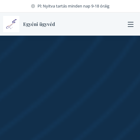
Pl: Nyitva tartás minden nap 9-18 óráig
Egyéni ügyvéd