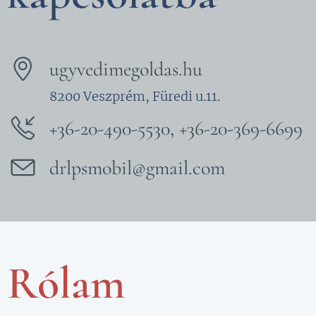
ugyvedimegoldas.hu
8200 Veszprém, Füredi u.11.
+36-20-490-5530, +36-20-369-6699
drlpsmobil@gmail.com
Rólam