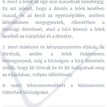
6. mert a felek az ügy urai maradnak mindvégig.
Ez azt jelenti, hogy a döntés a felek kezében
marad, és az kerül az egyezségükbe, amiben
kölcsönösen megegyeztek, ellentétben a
bírósági döntéssel, ahol a bíró kiveszi a felek
kezéből az irányítást és a döntést;
7. mert önkéntes és kényszermentes eljárás, az
történik, amibe a felek önkéntesen
beleegyeznek, míg a bíróságon a bíró döntésén
múlik, hogy kit hívnak be és kit hallgatnak meg
az eljárásban, milyen időzítéssel;
8. mert tehermentesítheti a közismerten
túlterhelt bíróságokat.