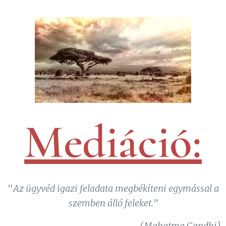
Mediáció:
"
Az ügyvéd igazi feladata megbékíteni egymással a
szemben álló feleket."
(Mahatma Gandhi)