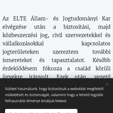
Az ELTE Állam- és Jogtudományi Kar
elvégzése után a biztosítási, majd
közbeszerzési jog, civil szervezetekkel és
vállalkozásokkal kapcsolatos
jogterületeken szereztem további
ismereteket és tapasztalatot. Később
érdeklődésem fókusza a család körüli
ügyekre irányult. Ezek után, vezető
beosztásban a munkajog, később pedig
Sütiket használunk, hogy biztosítsuk a weboldal megfelelő
közszolgálati tisztviselőként a
működését és biztonságát, valamint hogy a lehető legjobb
felhasználói élményt kínáljuk Neked.
közigazgatási és önkormányzati jog
rejtelmeiben szereztem tudást és